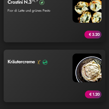
N, F
Crostini N.3
Fior di Latte und grünes Pesto
€ 3.20
Kräutercreme
€ 1.20