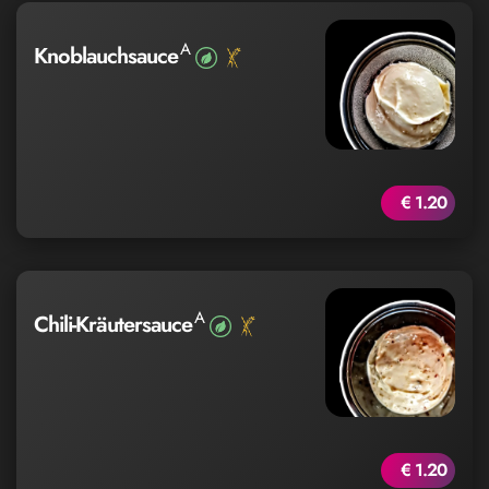
A
Knoblauchsauce
€ 1.20
A
Chili-Kräutersauce
€ 1.20