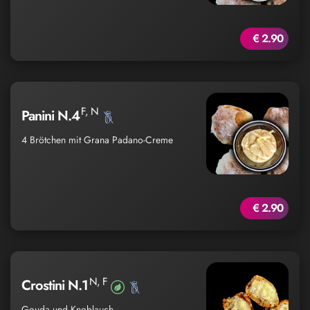
€ 2.90
F, N
Panini N.4
4 Brötchen mit Grana Padano-Creme
€ 2.90
N, F
Crostini N.1
Gouda und Knoblauch