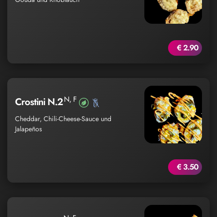
€ 2.90
N, F
Crostini N.2
Cheddar, Chili-Cheese-Sauce und
Jalapeños
€ 3.50