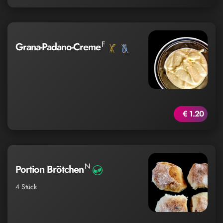
F
Grana-Padano-Creme
€ 1.20
N
Portion Brötchen
4 Stück