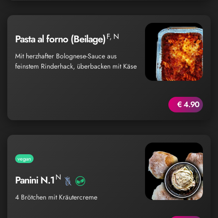
F, N
Pasta al forno (Beilage)
Mit herzhafter Bolognese-Sauce aus
feinstem Rinderhack, überbacken mit Käse
€ 4.90
vegan
N
Panini N.1
4 Brötchen mit Kräutercreme